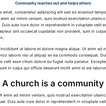
Community reaches out and helps others
s amet, consectetur adipiscing elit sed do eiusmod tempor
enim ad minim veniam, quis nostrud exercitation ullamco la
is aute irure dolor in reprehenderit in voluptate velit e
cepteur sint occaecat cupidatat non proident, sunt in culpa
um.
ncididunt ut labore et dolore magna aliqua. Ut enim ad 
amco laboris nisi ut aliquip ex ea commodo consequat. Duis
e velit esse cillum dolore eu fugiat nulla pariatur. Except
unt in culpa qui officia deserunt mollit anim id est laboru
A church is a community
 enim ad minim veniam, quis nostrud exercitation ullamco 
 Duis aute irure dolor in reprehenderit in voluptate veli