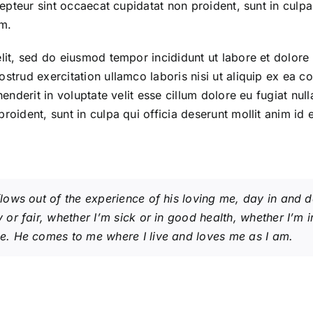
cepteur sint occaecat cupidatat non proident, sunt in culpa
um.
lit, sed do eiusmod tempor incididunt ut labore et dolor
ostrud exercitation ullamco laboris nisi ut aliquip ex ea
henderit in voluptate velit esse cillum dolore eu fugiat null
roident, sunt in culpa qui officia deserunt mollit anim id 
flows out of the experience of his loving me, day in and 
 or fair, whether I’m sick or in good health, whether I’m i
e. He comes to me where I live and loves me as I am.