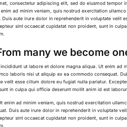
et, consectetur adipiscing elit, sed do eiusmod tempor in
enim ad minim veniam, quis nostrud exercitation ullamco la
is aute irure dolor in reprehenderit in voluptate velit e
cepteur sint occaecat cupidatat non proident, sunt in culpa
um.
From many we become on
ncididunt ut labore et dolore magna aliqua. Ut enim ad 
amco laboris nisi ut aliquip ex ea commodo consequat. Duis
e velit esse cillum dolore eu fugiat nulla pariatur. Except
unt in culpa qui officia deserunt mollit anim id est laboru
 enim ad minim veniam, quis nostrud exercitation ullamco 
 Duis aute irure dolor in reprehenderit in voluptate veli
cepteur sint occaecat cupidatat non proident, sunt in culpa
um.